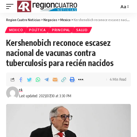
Aa
Region Cuatro Noticias
>
Negocios
>
Mexico
>
Kershenobich reconoce escasez nacional de vacunas contra tuberculosis para recién nacidos
MEXICO
POLÍTICA
PRINCIPAL
SALUD
Kershenobich reconoce escasez
nacional de vacunas contra
tuberculosis para recién nacidos
4 Min Read
r4
Last updated: 2025/07/30 at 3:30 PM