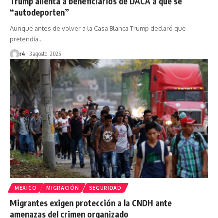
Trump alienta a beneficiarios de DACA a que se
“autodeporten”
Aunque antes de volver a la Casa Blanca Trump declaró que
pretendía
…
r4
3 agosto, 2025
MEXICO
MIGRACIÓN
SEGURIDAD
Migrantes exigen protección a la CNDH ante
amenazas del crimen organizado