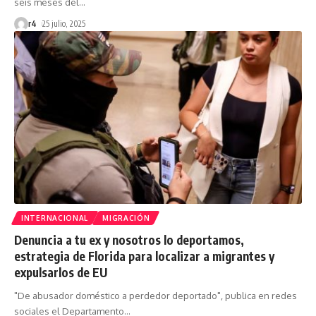
seis meses del
…
r4
25 julio, 2025
INTERNACIONAL
MIGRACIÓN
Denuncia a tu ex y nosotros lo deportamos,
estrategia de Florida para localizar a migrantes y
expulsarlos de EU
"De abusador doméstico a perdedor deportado", publica en redes
sociales el Departamento
…