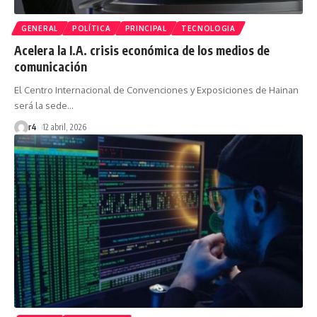
GENERAL
POLÍTICA
PRINCIPAL
TECNOLOGIA
Acelera la I.A. crisis económica de los medios de
comunicación
El Centro Internacional de Convenciones y Exposiciones de Hainan
será la sede
…
r4
12 abril, 2026