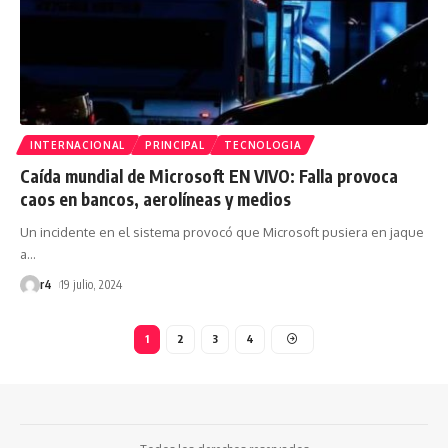
INTERNACIONAL
PRINCIPAL
TECNOLOGIA
Caída mundial de Microsoft EN VIVO: Falla provoca
caos en bancos, aerolíneas y medios
Un incidente en el sistema provocó que Microsoft pusiera en jaque
a
…
r4
19 julio, 2024
1
2
3
4