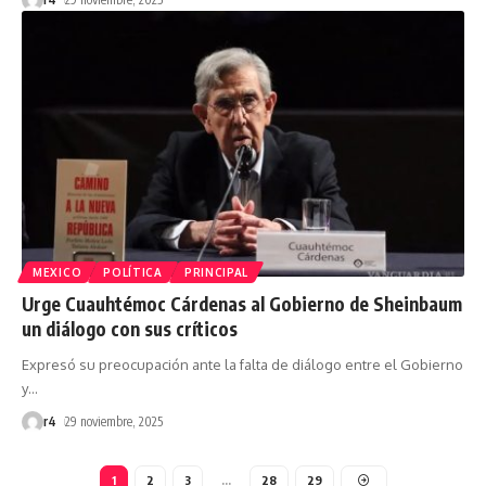
MEXICO
POLÍTICA
PRINCIPAL
Urge Cuauhtémoc Cárdenas al Gobierno de Sheinbaum
un diálogo con sus críticos
Expresó su preocupación ante la falta de diálogo entre el Gobierno
y
…
r4
29 noviembre, 2025
1
2
3
…
28
29