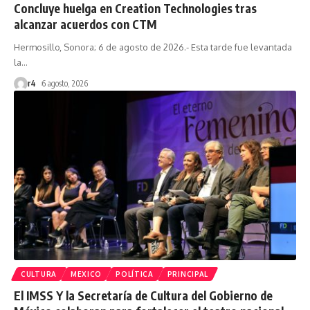
Concluye huelga en Creation Technologies tras
alcanzar acuerdos con CTM
Hermosillo, Sonora; 6 de agosto de 2026.- Esta tarde fue levantada
la
…
r4
6 agosto, 2026
CULTURA
MEXICO
POLÍTICA
PRINCIPAL
El IMSS Y la Secretaría de Cultura del Gobierno de