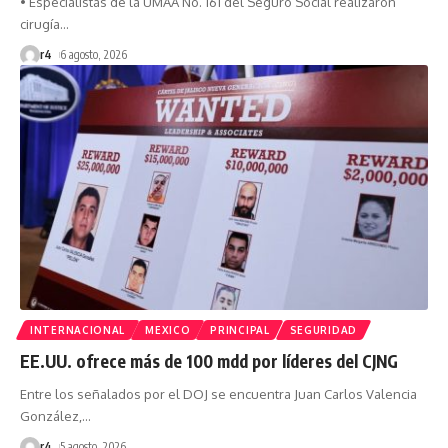
• Especialistas de la UMAA No. 161 del Seguro Social realizaron
cirugía
…
r4
6 agosto, 2026
INTERNACIONAL
MEXICO
PRINCIPAL
SEGURIDAD
EE.UU. ofrece más de 100 mdd por líderes del CJNG
Entre los señalados por el DOJ se encuentra Juan Carlos Valencia
González,
…
r4
5 agosto, 2026