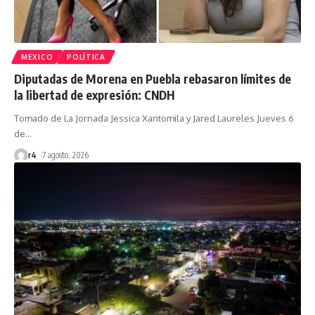
MEXICO
POLÍTICA
Diputadas de Morena en Puebla rebasaron límites de
la libertad de expresión: CNDH
Tomado de La Jornada Jessica Xantomila y Jared Laureles Jueves 6
de
…
r4
7 agosto, 2026