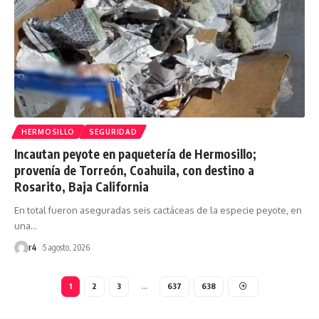
HERMOSILLO
SEGURIDAD
Incautan peyote en paquetería de Hermosillo;
provenía de Torreón, Coahuila, con destino a
Rosarito, Baja California
En total fueron aseguradas seis cactáceas de la especie peyote, en
una
…
r4
5 agosto, 2026
1
2
3
…
637
638