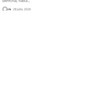
(derecha), habla
…
r4
28 julio, 2026