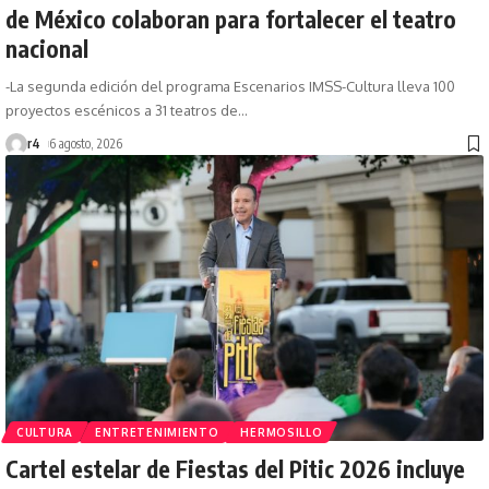
de México colaboran para fortalecer el teatro
nacional
-La segunda edición del programa Escenarios IMSS-Cultura lleva 100
proyectos escénicos a 31 teatros de
…
r4
6 agosto, 2026
CULTURA
ENTRETENIMIENTO
HERMOSILLO
Cartel estelar de Fiestas del Pitic 2026 incluye