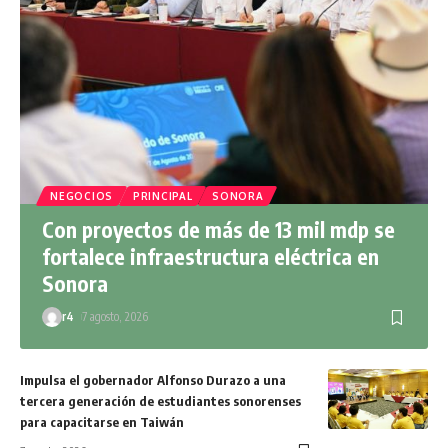
NEGOCIOS
PRINCIPAL
SONORA
Con proyectos de más de 13 mil mdp se
fortalece infraestructura eléctrica en
Sonora
r4
7 agosto, 2026
Impulsa el gobernador Alfonso Durazo a una
tercera generación de estudiantes sonorenses
para capacitarse en Taiwán