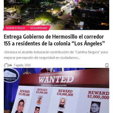
HERMOSILLO
SEGURIDAD
Entrega Gobierno de Hermosillo el corredor
155 a residentes de la colonia “Los Ángeles”
-Destaca el alcalde Astiazarán contribución de “Camina Segura” para
mejorar percepción de seguridad en ciudadanos
…
r4
7 agosto, 2026