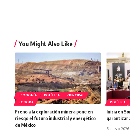
You Might Also Like
ECONOMÍA
POLÍTICA
PRINCIPAL
SONORA
POLÍTICA
Freno a la exploración minera pone en
Inicia en S
riesgo el futuro industrial y energético
garantizar 
de México
6 agosto, 2026