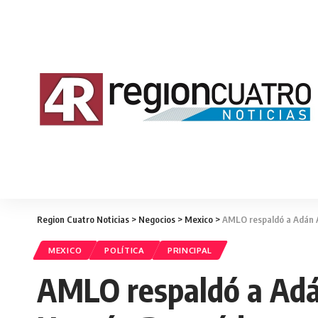
Region Cuatro Noticias
>
Negocios
>
Mexico
>
AMLO respaldó a Adán A
MEXICO
POLÍTICA
PRINCIPAL
AMLO respaldó a Adán