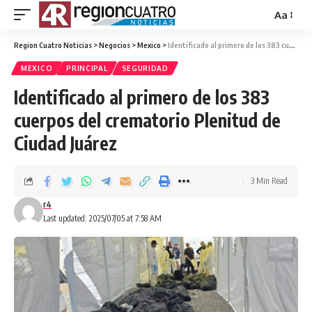
Aa
Region Cuatro Noticias
>
Negocios
>
Mexico
>
Identificado al primero de los 383 cuerpos del crematorio Plenitud de Ciudad Juárez
MEXICO
PRINCIPAL
SEGURIDAD
Identificado al primero de los 383
cuerpos del crematorio Plenitud de
Ciudad Juárez
3 Min Read
r4
Last updated: 2025/07/05 at 7:58 AM