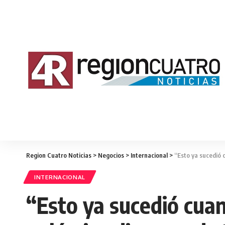
Region Cuatro Noticias
>
Negocios
>
Internacional
>
“Esto ya sucedió c
INTERNACIONAL
“Esto ya sucedió cuand