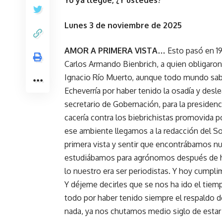
Yo ya llegué, ¿Y ustedes?
Lunes 3 de noviembre de 2025
AMOR A PRIMERA VISTA…
Esto pasó en 19
Carlos Armando Bienbrich, a quien obligaro
Ignacio Río Muerto, aunque todo mundo sabí
Echeverría por haber tenido la osadía y des
secretario de Gobernación, para la presiden
cacería contra los biebrichistas promovida p
ese ambiente llegamos a la redacción del S
primera vista y sentir que encontrábamos 
estudiábamos para agrónomos después de ha
lo nuestro era ser periodistas. Y hoy cump
Y déjeme decirles que se nos ha ido el tiem
todo por haber tenido siempre el respaldo 
nada, ya nos chutamos medio siglo de estar 