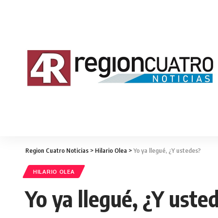
Region Cuatro Noticias
>
Hilario Olea
>
Yo ya llegué, ¿Y ustedes?
HILARIO OLEA
Yo ya llegué, ¿Y uste