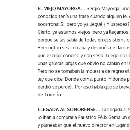
EL VIEJO MAYORGA…
Sergio Mayorga, uno 
conocido tenía una frase cuando alguien le
socarrona: Si, pero yo ya llegué ¿ Y ustedes
Cierto, ya estamos viejos, pero ya llegamo
porque se las sabía de todas en el sistema o
Remington se acercaba y después de darnos u
que escribir conciso y con seso. Luego nos 
unas galeras largas que obvio no cabían en l
Pero no se tomaban la molestia de regresarla
ley que dice: Donde coma, punto. Y donde pu
perdió se perdió. Por eso había que se breves
de Torreón.
LLEGADA AL SONORENSE…
La llegada al 
lo iban a comprar a Faustino Félix Serna u
y planeaban que el nuevo director en lugar