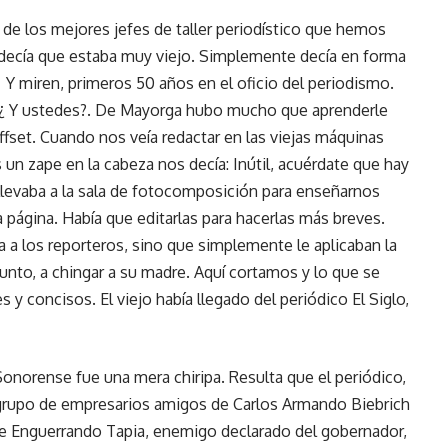
de los mejores jefes de taller periodístico que hemos
 decía que estaba muy viejo. Simplemente decía en forma
? Y miren, primeros 50 años en el oficio del periodismo.
s ¿ Y ustedes?. De Mayorga hubo mucho que aprenderle
ffset. Cuando nos veía redactar en las viejas máquinas
n zape en la cabeza nos decía: Inútil, acuérdate que hay
llevaba a la sala de fotocomposición para enseñarnos
a página. Había que editarlas para hacerlas más breves.
 a los reporteros, sino que simplemente le aplicaban la
nto, a chingar a su madre. Aquí cortamos y lo que se
 y concisos. El viejo había llegado del periódico El Siglo,
Sonorense fue una mera chiripa. Resulta que el periódico,
n grupo de empresarios amigos de Carlos Armando Biebrich
 de Enguerrando Tapia, enemigo declarado del gobernador,