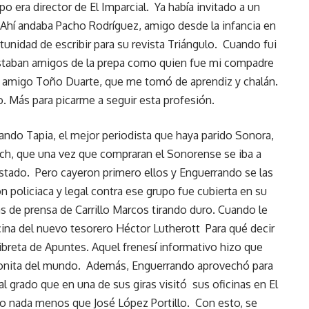
o era director de El Imparcial. Ya había invitado a un
 Ahí andaba Pacho Rodríguez, amigo desde la infancia en
rtunidad de escribir para su revista Triángulo. Cuando fui
 estaban amigos de la prepa como quien fue mi compadre
or amigo Toño Duarte, que me tomó de aprendiz y chalán.
o. Más para picarme a seguir esta profesión.
ndo Tapia, el mejor periodista que haya parido Sonora,
ich, que una vez que compraran el Sonorense se iba a
 estado. Pero cayeron primero ellos y Enguerrando se las
ón policiaca y legal contra ese grupo fue cubierta en su
s de prensa de Carrillo Marcos tirando duro. Cuando le
icina del nuevo tesorero Héctor Lutherott Para qué decir
ibreta de Apuntes. Aquel frenesí informativo hizo que
bonita del mundo. Además, Enguerrando aprovechó para
al grado que en una de sus giras visitó sus oficinas en El
o nada menos que José López Portillo. Con esto, se