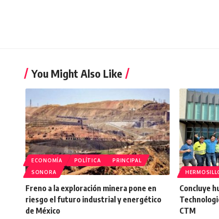
You Might Also Like
ECONOMÍA
POLÍTICA
PRINCIPAL
SONORA
HERMOSILL
Freno a la exploración minera pone en
Concluye h
riesgo el futuro industrial y energético
Technologi
de México
CTM