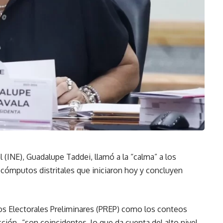
l (INE), Guadalupe Taddei, llamó a la “calma” a los
 cómputos distritales que iniciaron hoy y concluyen
s Electorales Preliminares (PREP) como los conteos
ión- “son coincidentes, lo que da cuenta del alto nivel