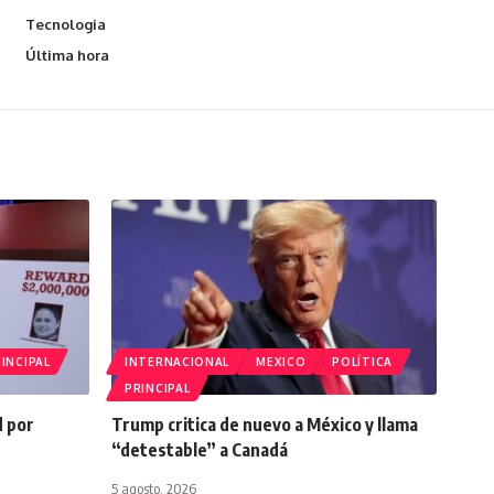
Tecnologia
Última hora
INCIPAL
INTERNACIONAL
MEXICO
POLÍTICA
PRINCIPAL
d por
Trump critica de nuevo a México y llama
“detestable” a Canadá
5 agosto, 2026