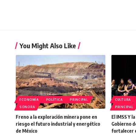
You Might Also Like
ECONOMÍA
POLÍTICA
PRINCIPAL
CULTURA
SONORA
PRINCIPAL
Freno a la exploración minera pone en
El IMSS Y l
riesgo el futuro industrial y energético
Gobierno d
de México
fortalecer 