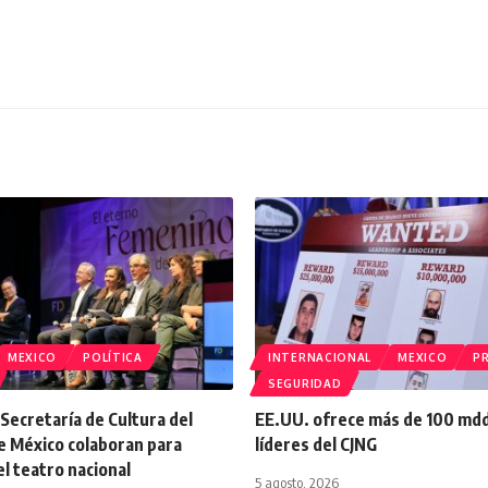
MEXICO
POLÍTICA
INTERNACIONAL
MEXICO
PR
SEGURIDAD
a Secretaría de Cultura del
EE.UU. ofrece más de 100 md
e México colaboran para
líderes del CJNG
el teatro nacional
5 agosto, 2026