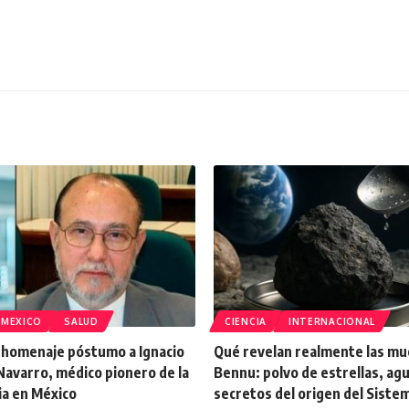
MEXICO
SALUD
CIENCIA
INTERNACIONAL
 homenaje póstumo a Ignacio
Qué revelan realmente las mu
Navarro, médico pionero de la
Bennu: polvo de estrellas, agu
ia en México
secretos del origen del Siste