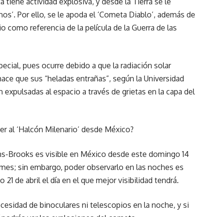
iene actividad explosiva, y desde la Tierra se le
os’. Por ello, se le apoda el ‘Cometa Diablo’, además de
 como referencia de la película de la Guerra de las
ecial, pues ocurre debido a que la radiación solar
 hace que sus “heladas entrañas”, según la Universidad
xpulsadas al espacio a través de grietas en la capa del
r al ‘Halcón Milenario’ desde México?
s-Brooks es visible en México desde este domingo 14
 mes; sin embargo, poder observarlo en las noches es
21 de abril el día en el que mejor visibilidad tendrá.
ecesidad de binoculares ni telescopios en la noche, y si