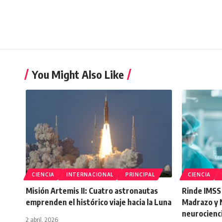
You Might Also Like
CIENCIA
INTERNACIONAL
PRINCIPAL
CIENCIA
Misión Artemis II: Cuatro astronautas
Rinde IMSS
emprenden el histórico viaje hacia la Luna
Madrazo y 
neurocienc
2 abril, 2026