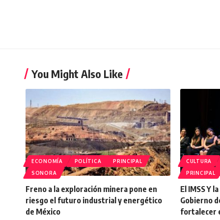
You Might Also Like
ECONOMÍA
POLÍTICA
PRINCIPAL
CULTURA
SONORA
PRINCIPAL
Freno a la exploración minera pone en
El IMSS Y l
riesgo el futuro industrial y energético
Gobierno d
de México
fortalecer 