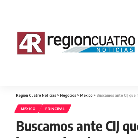
Region Cuatro Noticias
>
Negocios
>
Mexico
>
Buscamos ante CIJ que n
MEXICO
PRINCIPAL
Buscamos ante CIJ que