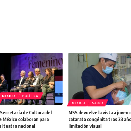
MEXICO
POLÍTICA
MEXICO
SALUD
a Secretaría de Cultura del
MSS devuelve la vista a joven 
e México colaboran para
catarata congénita tras 23 añ
el teatro nacional
limitación visual