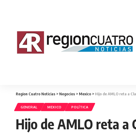
Region Cuatro Noticias
>
Negocios
>
Mexico
>
Hijo de AMLO reta a Cla
GENERAL
MEXICO
POLÍTICA
Hijo de AMLO reta a C