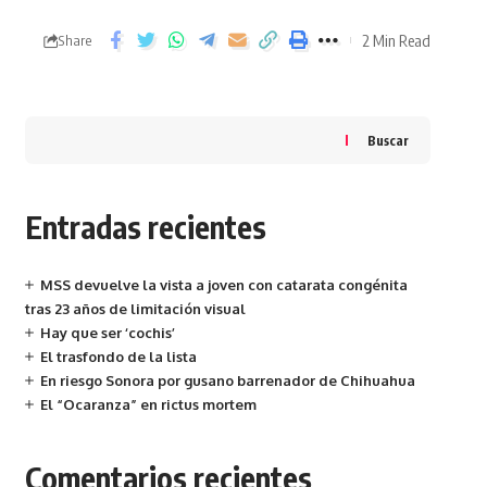
2 Min Read
Share
Buscar
Entradas recientes
MSS devuelve la vista a joven con catarata congénita
tras 23 años de limitación visual
Hay que ser ‘cochis’
El trasfondo de la lista
En riesgo Sonora por gusano barrenador de Chihuahua
El “Ocaranza” en rictus mortem
Comentarios recientes