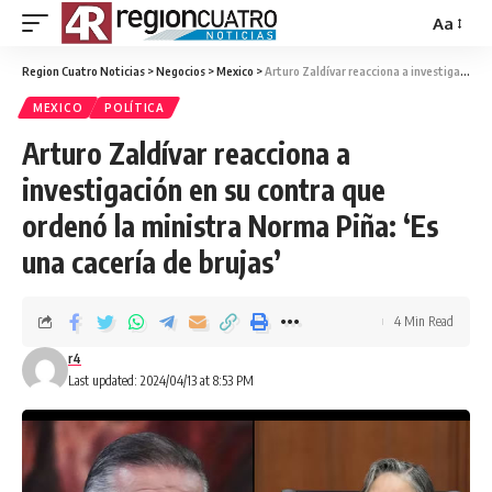
Aa
Region Cuatro Noticias
>
Negocios
>
Mexico
>
Arturo Zaldívar reacciona a investigación en su contra que ordenó la ministra Norma Piña: ‘Es una cacería de brujas’
MEXICO
POLÍTICA
Arturo Zaldívar reacciona a
investigación en su contra que
ordenó la ministra Norma Piña: ‘Es
una cacería de brujas’
4 Min Read
r4
Last updated: 2024/04/13 at 8:53 PM