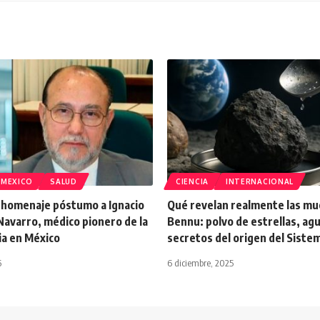
MEXICO
SALUD
CIENCIA
INTERNACIONAL
 homenaje póstumo a Ignacio
Qué revelan realmente las mu
Navarro, médico pionero de la
Bennu: polvo de estrellas, agu
ia en México
secretos del origen del Siste
6
6 diciembre, 2025