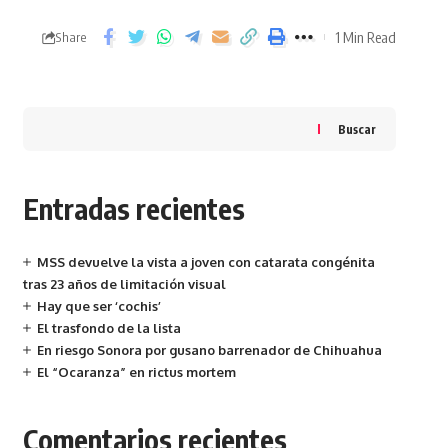
1 Min Read
Share
Buscar
Entradas recientes
MSS devuelve la vista a joven con catarata congénita
tras 23 años de limitación visual
Hay que ser ‘cochis’
El trasfondo de la lista
En riesgo Sonora por gusano barrenador de Chihuahua
El “Ocaranza” en rictus mortem
Comentarios recientes