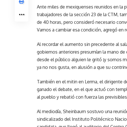
Ante miles de mexiquenses reunidos en la p
trabajadores de la sección 23 de la CTM, ta
de 40 horas, pero consideró necesario conv
Vamos a cambiar esa condición, agregó en re
Al recordar el aumento sin precedente al sala
gobiernos anteriores presumían la mano de 
desde el público alguien le gritó ¡y somos 
ya no nos gusta, en alusión a que su contrinc
También en el mitin en Lerma, el dirigente d
ganado el debate, en el que actuó con templ
al pueblo y rebatió con fuerza las previsible
Al mediodía, Sheinbaum sostuvo una reunión
sindicalizado del Instituto Politécnico Naci
candidata, que llegó al auditorio del Centro 