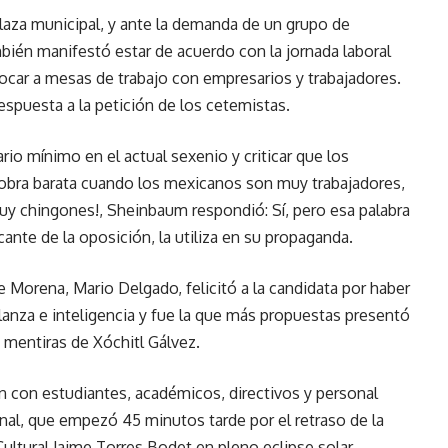
laza municipal, y ante la demanda de un grupo de
mbién manifestó estar de acuerdo con la jornada laboral
ocar a mesas de trabajo con empresarios y trabajadores.
spuesta a la petición de los cetemistas.
rio mínimo en el actual sexenio y criticar que los
obra barata cuando los mexicanos son muy trabajadores,
muy chingones!, Sheinbaum respondió: Sí, pero esa palabra
ante de la oposición, la utiliza en su propaganda.
e Morena, Mario Delgado, felicitó a la candidata por haber
anza e inteligencia y fue la que más propuestas presentó
s mentiras de Xóchitl Gálvez.
 con estudiantes, académicos, directivos y personal
onal, que empezó 45 minutos tarde por el retraso de la
Cultural Jaime Torres Bodet en pleno eclipse solar.