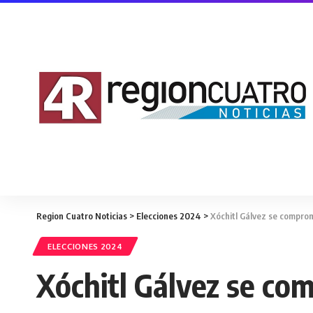
Region Cuatro Noticias
>
Elecciones 2024
>
Xóchitl Gálvez se comprome
ELECCIONES 2024
Xóchitl Gálvez se com