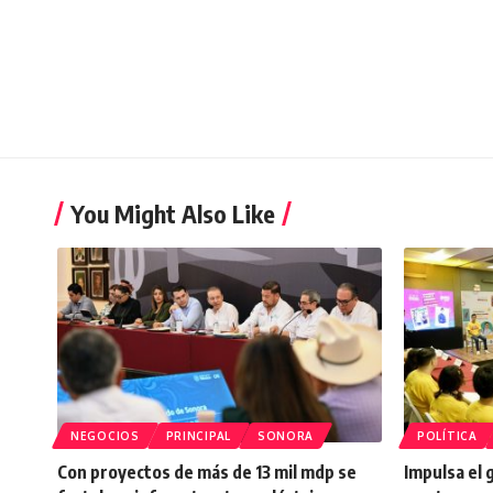
You Might Also Like
NEGOCIOS
PRINCIPAL
SONORA
POLÍTICA
Con proyectos de más de 13 mil mdp se
Impulsa el