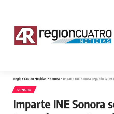
Region Cuatro Noticias
>
Sonora
>
Imparte INE Sonora segundo taller d
SONORA
Imparte INE Sonora se