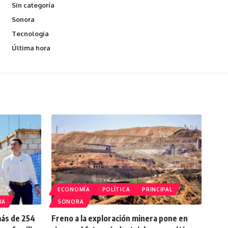
Sin categoría
Sonora
Tecnologia
Última hora
ECONOMÍA
POLÍTICA
PRINCIPAL
RA
SONORA
más de 254
Freno a la exploración minera pone en