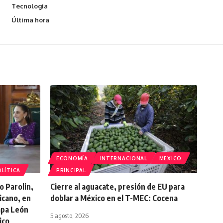
Tecnologia
Última hora
ECONOMÍA
INTERNACIONAL
MEXICO
LÍTICA
PRINCIPAL
o Parolin,
Cierre al aguacate, presión de EU para
icano, en
doblar a México en el T-MEC: Cocena
Papa León
5 agosto, 2026
ico