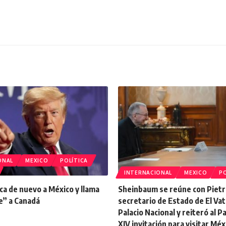
ONAL
MEXICO
POLÍTICA
INTERNACIONAL
MEXICO
PO
ca de nuevo a México y llama
Sheinbaum se reúne con Pietr
e” a Canadá
secretario de Estado de El Vat
Palacio Nacional y reiteró al 
XIV invitación para visitar Méx