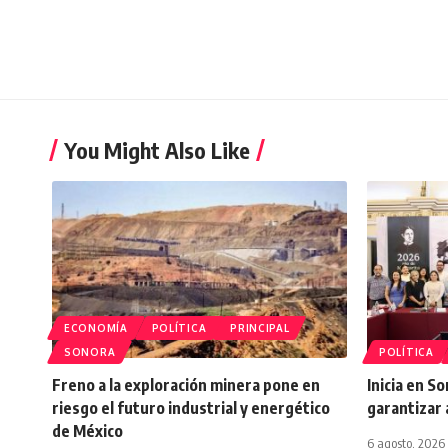
You Might Also Like
ECONOMÍA
POLÍTICA
PRINCIPAL
SONORA
POLÍTICA
Freno a la exploración minera pone en
Inicia en S
riesgo el futuro industrial y energético
garantizar 
de México
6 agosto, 2026