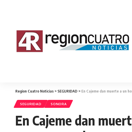
Region Cuatro Noticias
>
SEGURIDAD
>
En Cajeme dan muerte a un h
SEGURIDAD
SONORA
En Cajeme dan muert