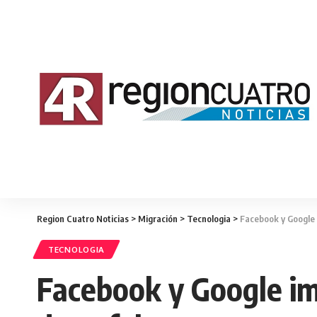
Region Cuatro Noticias
>
Migración
>
Tecnologia
>
Facebook y Google 
TECNOLOGIA
Facebook y Google im