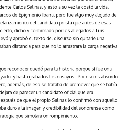
nte Carlos Salinas, y esto a su vez le costó la vida.
narcos de Epigmenio Ibarra, pero fue algo muy alejado de
 relanzamiento del candidato priista que antes de esas
cierto, dicho y confirmado por los allegados a Luis
eyó y aprobó el texto del discurso sin quitarle una
aban distancia para que no lo arrastrara la carga negativa
que reconocer quedó para la historia porque sí fue una
ensayado y hasta grabados los ensayos. Por eso es absurdo
ero, además, de eso se trataba de promover que se había
ejara de parecer un candidato oficial que era
spués de que el propio Salinas lo confirmó con aquello
aba duro a la imagen y credibilidad del sonorense como
strategia que simulara un rompimiento.