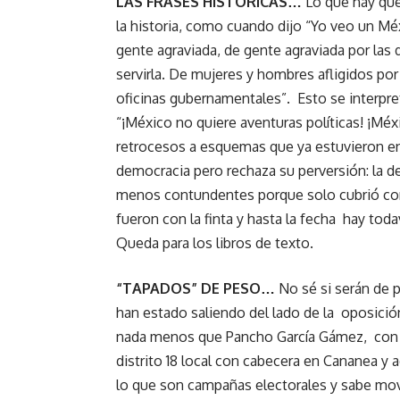
LAS FRASES HISTÓRICAS…
Lo que hay que
la historia, como cuando dijo “Yo veo un Mé
gente agraviada, de gente agraviada por las
servirla. De mujeres y hombres afligidos por
oficinas gubernamentales”. Esto se interpre
“¡México no quiere aventuras políticas! ¡Méx
retrocesos a esquemas que ya estuvieron en 
democracia pero rechaza su perversión: la de
menos contundentes porque solo cubrió con 
fueron con la finta y hasta la fecha hay tod
Queda para los libros de texto.
“TAPADOS” DE PESO…
No sé si serán de 
han estado saliendo del lado de la oposición
nada menos que Pancho García Gámez, con un
distrito 18 local con cabecera en Cananea 
lo que son campañas electorales y sabe move