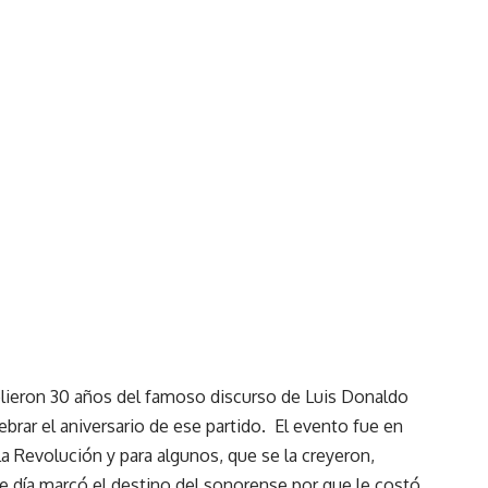
lieron 30 años del famoso discurso de Luis Donaldo
ebrar el aniversario de ese partido. El evento fue en
 Revolución y para algunos, que se la creyeron,
e día marcó el destino del sonorense por que le costó,