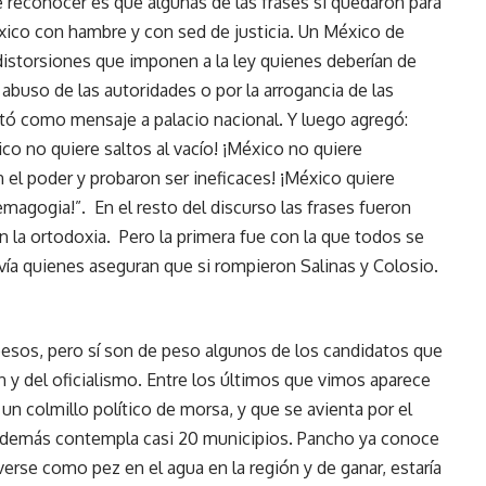
 reconocer es que algunas de las frases si quedaron para
xico con hambre y con sed de justicia. Un México de
 distorsiones que imponen a la ley quienes deberían de
 abuso de las autoridades o por la arrogancia de las
tó como mensaje a palacio nacional. Y luego agregó:
ico no quiere saltos al vacío! ¡México no quiere
el poder y probaron ser ineficaces! ¡México quiere
magogia!”. En el resto del discurso las frases fueron
la ortodoxia. Pero la primera fue con la que todos se
avía quienes aseguran que si rompieron Salinas y Colosio.
pesos, pero sí son de peso algunos de los candidatos que
 y del oficialismo. Entre los últimos que vimos aparece
 colmillo político de morsa, y que se avienta por el
y además contempla casi 20 municipios. Pancho ya conoce
rse como pez en el agua en la región y de ganar, estaría