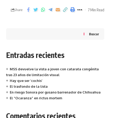
7 Min Read
Share
Buscar
Entradas recientes
MSS devuelve la vista a joven con catarata congénita
tras 23 años de limitación visual
Hay que ser ‘cochis’
El trasfondo de la lista
En riesgo Sonora por gusano barrenador de Chihuahua
El “Ocaranza” en rictus mortem
Comentarios recientes