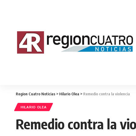
Region Cuatro Noticias
>
Hilario Olea
>
Remedio contra la violencia
HILARIO OLEA
Remedio contra la vio