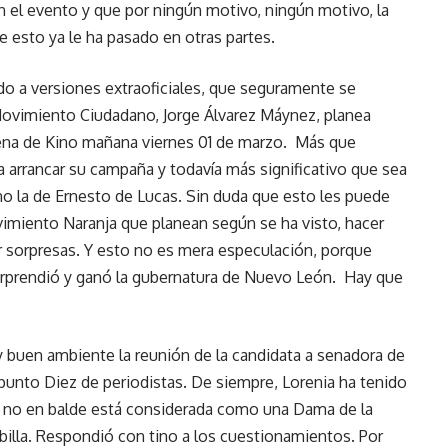
ien el evento y que por ningún motivo, ningún motivo, la
 esto ya le ha pasado en otras partes.
o a versiones extraoficiales, que seguramente se
 Movimiento Ciudadano, Jorge Álvarez Máynez, planea
na de Kino mañana viernes 01 de marzo. Más que
 arrancar su campaña y todavía más significativo que sea
ino la de Ernesto de Lucas. Sin duda que esto les puede
imiento Naranja que planean según se ha visto, hacer
 sorpresas. Y esto no es mera especulación, porque
orprendió y ganó la gubernatura de Nuevo León. Hay que
buen ambiente la reunión de la candidata a senadora de
punto Diez de periodistas. De siempre, Lorenia ha tenido
, no en balde está considerada como una Dama de la
ribilla. Respondió con tino a los cuestionamientos. Por