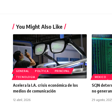
You Might Also Like
GENERAL
POLÍTICA
PRINCIPAL
TECNOLOGIA
MEXICO
Acelera la I.A. crisis económica de los
SCJN deter
medios de comunicación
no generan
12 abril, 2026
29 agosto, 202