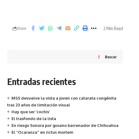
2 Min Read
Share
Buscar
Entradas recientes
MSS devuelve la vista a joven con catarata congénita
tras 23 años de limitación visual
Hay que ser ‘cochis’
El trasfondo de la lista
En riesgo Sonora por gusano barrenador de Chihuahua
El “Ocaranza” en rictus mortem