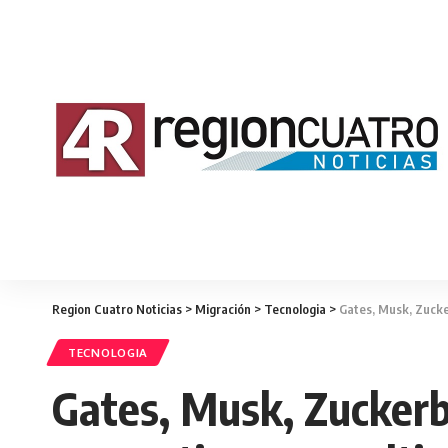
Region Cuatro Noticias
>
Migración
>
Tecnologia
>
Gates, Musk, Zucker
TECNOLOGIA
Gates, Musk, Zuckerb