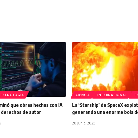
TECNOLOGIA
CIENCIA
INTERNACIONAL
T
minó que obras hechas con IA
La ‘Starship’ de SpaceX explot
 derechos de autor
generando una enorme bola d
5
20 junio, 2025