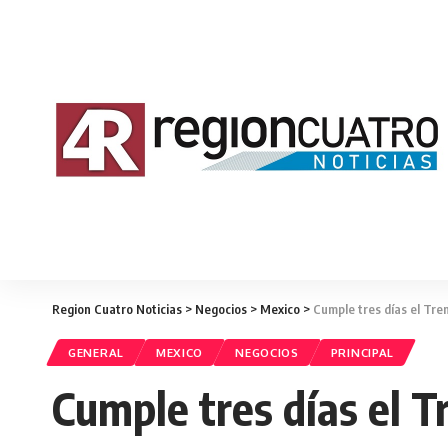
Region Cuatro Noticias
>
Negocios
>
Mexico
>
Cumple tres días el Tre
GENERAL
MEXICO
NEGOCIOS
PRINCIPAL
Cumple tres días el T