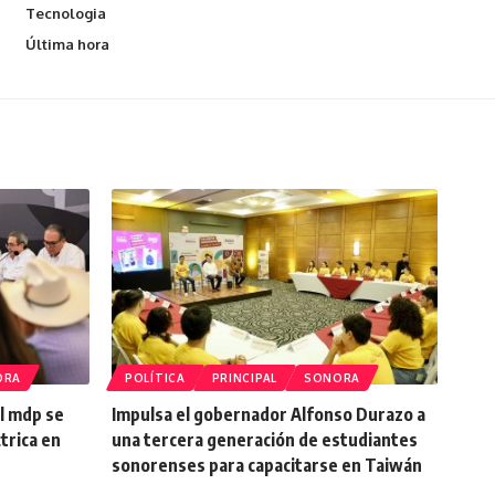
Tecnologia
Última hora
ORA
POLÍTICA
PRINCIPAL
SONORA
l mdp se
Impulsa el gobernador Alfonso Durazo a
trica en
una tercera generación de estudiantes
sonorenses para capacitarse en Taiwán