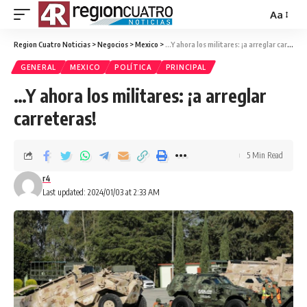
Aa
Region Cuatro Noticias
>
Negocios
>
Mexico
>
…Y ahora los militares: ¡a arreglar carreteras!
GENERAL
MEXICO
POLÍTICA
PRINCIPAL
…Y ahora los militares: ¡a arreglar
carreteras!
5 Min Read
r4
Last updated: 2024/01/03 at 2:33 AM