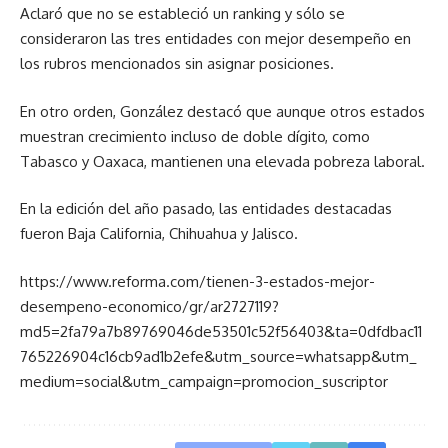
Aclaró que no se estableció un ranking y sólo se
consideraron las tres entidades con mejor desempeño en
los rubros mencionados sin asignar posiciones.
En otro orden, González destacó que aunque otros estados
muestran crecimiento incluso de doble dígito, como
Tabasco y Oaxaca, mantienen una elevada pobreza laboral.
En la edición del año pasado, las entidades destacadas
fueron Baja California, Chihuahua y Jalisco.
https://www.reforma.com/tienen-3-estados-mejor-
desempeno-economico/gr/ar2727119?
md5=2fa79a7b89769046de53501c52f56403&ta=0dfdbac11
765226904c16cb9ad1b2efe&utm_source=whatsapp&utm_
medium=social&utm_campaign=promocion_suscriptor