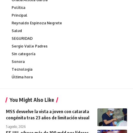
Política
Principal
Reynaldo Espinoza Negrete
Salud
SEGURIDAD
Sergio Valle Padres
Sin categoría
Sonora
Tecnologia
Última hora
You Might Also Like
MSS devuelve la vista a joven con catarata
congénita tras 23 años de limitación visual
5 agosto, 2026
EE.UU. ofrece más de 100 mdd por líderes