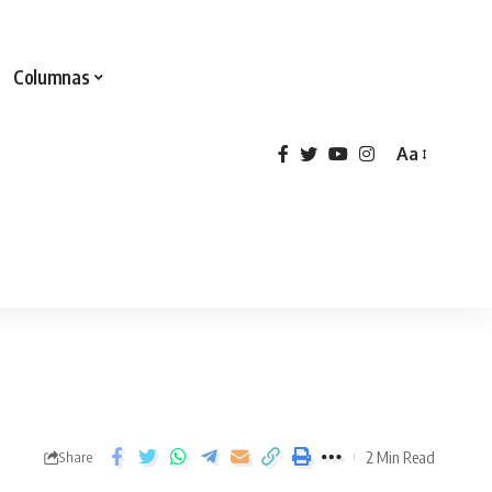
Columnas
Aa
2 Min Read
Share