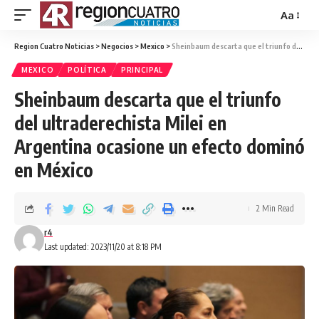
Aa
Region Cuatro Noticias
>
Negocios
>
Mexico
>
Sheinbaum descarta que el triunfo del ultraderechista Milei en Argentina ocasione un efecto dominó en México
MEXICO
POLÍTICA
PRINCIPAL
Sheinbaum descarta que el triunfo
del ultraderechista Milei en
Argentina ocasione un efecto dominó
en México
2 Min Read
r4
Last updated: 2023/11/20 at 8:18 PM