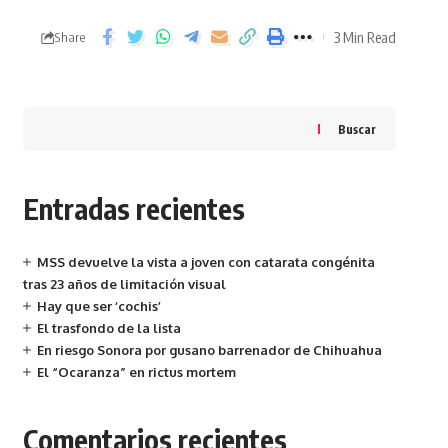
3 Min Read
Share
Buscar
Entradas recientes
MSS devuelve la vista a joven con catarata congénita
tras 23 años de limitación visual
Hay que ser ‘cochis’
El trasfondo de la lista
En riesgo Sonora por gusano barrenador de Chihuahua
El “Ocaranza” en rictus mortem
Comentarios recientes