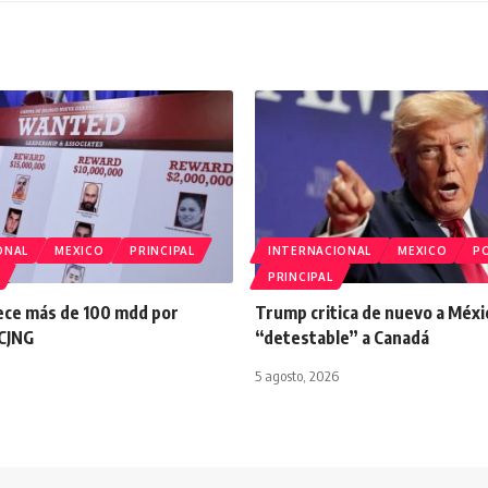
ONAL
MEXICO
PRINCIPAL
INTERNACIONAL
MEXICO
PO
PRINCIPAL
ece más de 100 mdd por
Trump critica de nuevo a Méxic
 CJNG
“detestable” a Canadá
5 agosto, 2026