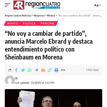
Aa
Region Cuatro Noticias
>
Negocios
>
Mexico
>
“No voy a cambiar de partido”, anuncia Marcelo Ebrard y destaca entendimiento político con Sheinbaum en Morena
MEXICO
POLÍTICA
PRINCIPAL
“No voy a cambiar de partido”,
anuncia Marcelo Ebrard y destaca
entendimiento político con
Sheinbaum en Morena
3 Min Read
r4
Last updated: 2023/11/13 at 3:03 PM