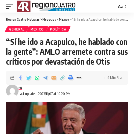
Aa
Region Cuatro Noticias
>
Negocios
>
Mexico
>
“Sí he ido a Acapulco, he hablado con la gente”: AMLO arremete contra sus críticos por devastación de Otis
GENERAL
MEXICO
POLÍTICA
“Sí he ido a Acapulco, he hablado con
la gente”: AMLO arremete contra sus
críticos por devastación de Otis
4 Min Read
r4
Last updated: 2023/11/07 at 10:20 PM