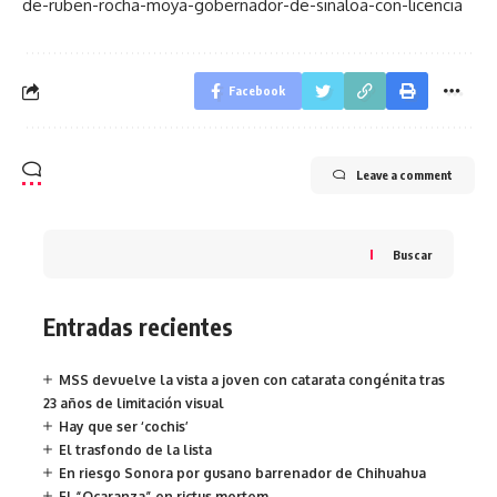
de-ruben-rocha-moya-gobernador-de-sinaloa-con-licencia
Facebook
Leave a comment
Buscar
Entradas recientes
MSS devuelve la vista a joven con catarata congénita tras
23 años de limitación visual
Hay que ser ‘cochis’
El trasfondo de la lista
En riesgo Sonora por gusano barrenador de Chihuahua
El “Ocaranza” en rictus mortem