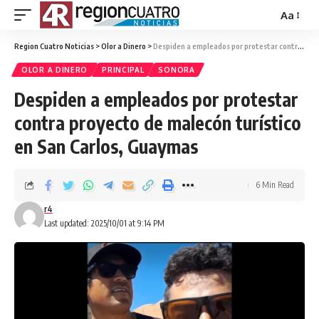
Aa
Region Cuatro Noticias
>
Olor a Dinero
>
Despiden a empleados por protestar contra proyecto de malecón turístico en San Carlos, Guaymas
OLOR A DINERO
PRINCIPAL
SONORA
Despiden a empleados por protestar
contra proyecto de malecón turístico
en San Carlos, Guaymas
6 Min Read
r4
Last updated: 2025/10/01 at 9:14 PM