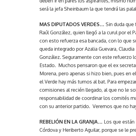
deben ir en pares los aspirantes, mismo núm
será la jefa Sheinbaum la que tendrá las pal
MAS DIPUTADOS VERDES…
Sin duda que f
Raúl González, quien llegó a la curul por el 
con esto refuerza esa bancada, con lo que s
queda integrado por Azalia Guevara, Claudia 
González. Seguramente con este refuerzo lo
Estado. Muchos pensaron que el ex secreta
Morena, pero apenas si hizo bien, pues en el
el Verde hay más turnos al bat. Para empeza
comisiones al recién llegado, al que no le sob
responsabilidad de coordinar los comités mu
con su anterior partido. Veremos que no hay
REBELIÓN EN LA GRANJA…
Los que están 
Córdova y Heriberto Aguilar, porque se le p