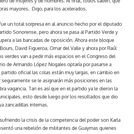
ero de mujeres y de hombres. Al final, todos saben, que
abras mayores. Digo, para los acelerados.
ue un total sorpresa en al anuncio hecho por el diputado
Partido Sonorense, pero ahora se pasa al Partido Verde y
upera a las bancadas de oposición. Ahora este bloque
Bours, David Figueroa, Omar del Valle y ahora por Raúl
s verdes van a pedir más espacios en el Congreso del
rio de Armando López Nogales optaría por pasarse a
 partido oficial las colas están muy largas, en cambio en
r seguramente se le asignarán más posiciones en las
ra vagancia. Tan es así que en el partido ya le dieron la
nicipales, esto desde luego por los resultados que dio
a zancadillas internas.
sufriendo la crisis de la competencia del poder son Karla
resentó una rebelión de militantes de Guaymas quienes