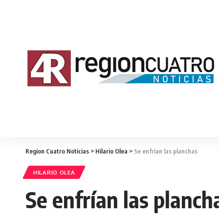
Region Cuatro Noticias
>
Hilario Olea
>
Se enfrían las planchas
HILARIO OLEA
Se enfrían las p