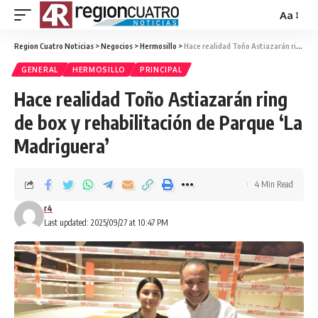
Aa
Region Cuatro Noticias
>
Negocios
>
Hermosillo
>
Hace realidad Toño Astiazarán ring de box y rehabilitación de Parque ‘La Madriguera’
GENERAL
HERMOSILLO
PRINCIPAL
Hace realidad Toño Astiazarán ring
de box y rehabilitación de Parque ‘La
Madriguera’
4 Min Read
r4
Last updated: 2025/09/27 at 10:47 PM