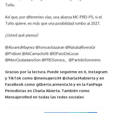
Toño.
Así que, por diferentes vías, una alianza MC-PRD-PS, si el
Toño quiere, es más que una posibilidad rumbo al 2027.
¿Usted qué piensa?
@AlvarezMaynez @tonoastiazaran @NataliaRiveraGr
@PrdJoel @AliCamacho16 @ElPatoDeLucas
@MovCiudadanoSon @PRDSonora_ @PartidoSonorens
Gracias por la lectura. Puede seguirme en X, Instagram
y TikTok como @mensajero34 @charla34abierta y en
FaceBook como gilberto.armenta.16 y en la FanPage
Periodistas en Charla Abierta. También como
MensajeroRed en todas las redes sociales