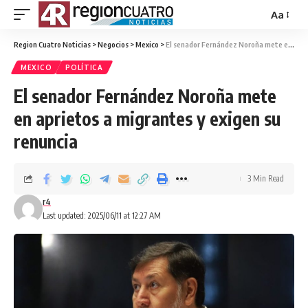
Aa
Region Cuatro Noticias
>
Negocios
>
Mexico
>
El senador Fernández Noroña mete en aprietos a migrantes y exigen su renuncia
MEXICO
POLÍTICA
El senador Fernández Noroña mete
en aprietos a migrantes y exigen su
renuncia
3 Min Read
r4
Last updated: 2025/06/11 at 12:27 AM