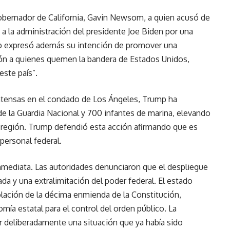
gobernador de California, Gavin Newsom, a quien acusó de
ó a la administración del presidente Joe Biden por una
mp expresó además su intención de promover una
ión a quienes quemen la bandera de Estados Unidos,
ste país”.
intensas en el condado de Los Ángeles, Trump ha
e la Guardia Nacional y 700 infantes de marina, elevando
a región. Trump defendió esta acción afirmando que es
personal federal.
inmediata. Las autoridades denunciaron que el despliegue
ada y una extralimitación del poder federal. El estado
ación de la décima enmienda de la Constitución,
ía estatal para el control del orden público. La
ar deliberadamente una situación que ya había sido