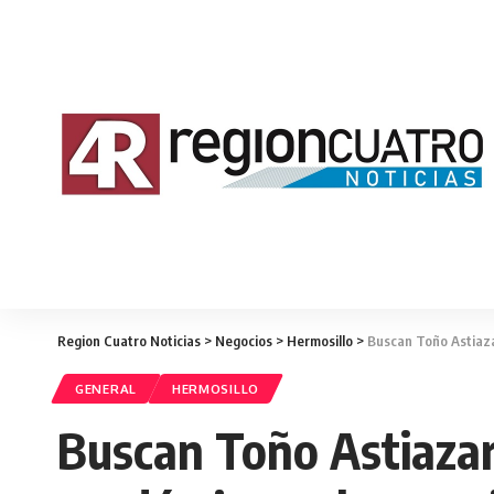
Region Cuatro Noticias
>
Negocios
>
Hermosillo
>
Buscan Toño Astiaza
GENERAL
HERMOSILLO
Buscan Toño Astiazar