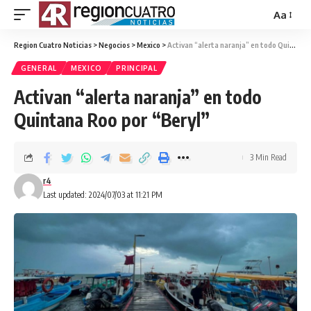
Aa
Region Cuatro Noticias
>
Negocios
>
Mexico
>
Activan “alerta naranja” en todo Quintana Roo por “Beryl”
GENERAL
MEXICO
PRINCIPAL
Activan “alerta naranja” en todo
Quintana Roo por “Beryl”
3 Min Read
r4
Last updated: 2024/07/03 at 11:21 PM