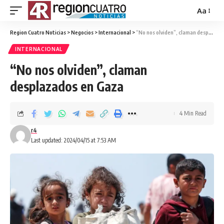
Aa
Region Cuatro Noticias
>
Negocios
>
Internacional
>
“No nos olviden”, claman desplazados en Gaza
INTERNACIONAL
“No nos olviden”, claman
desplazados en Gaza
4 Min Read
r4
Last updated: 2024/04/15 at 7:53 AM