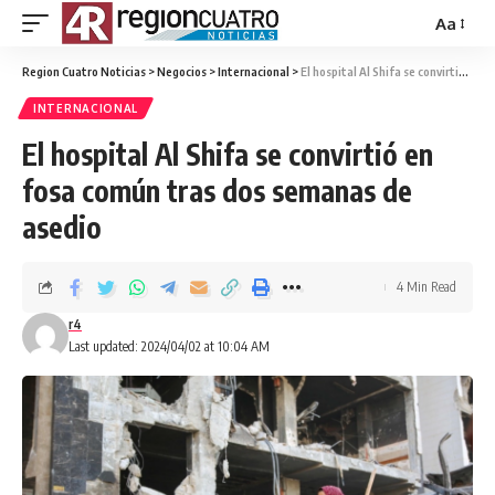
Aa
Region Cuatro Noticias
>
Negocios
>
Internacional
>
El hospital Al Shifa se convirtió en fosa común tras dos semanas de asedio
INTERNACIONAL
El hospital Al Shifa se convirtió en
fosa común tras dos semanas de
asedio
4 Min Read
r4
Last updated: 2024/04/02 at 10:04 AM