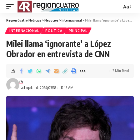
Aa
Region Cuatro Noticias
>
Negocios
>
Internacional
>
Milei llama ‘ignorante’ a López Obrador en entrevista de CNN
INTERNACIONAL
POLÍTICA
PRINCIPAL
Milei llama ‘ignorante’ a López
Obrador en entrevista de CNN
3 Min Read
r4
Last updated: 2024/03/28 at 12:15 AM