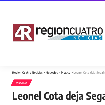
Region Cuatro Noticias
>
Negocios
>
Mexico
>
Leonel Cota deja Segal
MEXICO
Leonel Cota deja Seg