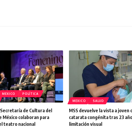
MEXICO
POLÍTICA
MEXICO
SALUD
a Secretaría de Cultura del
MSS devuelve la vista a joven 
e México colaboran para
catarata congénita tras 23 añ
el teatro nacional
limitación visual