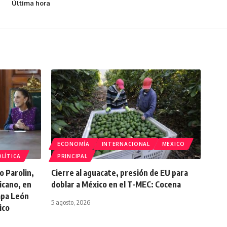
Última hora
ECONOMÍA
INTERNACIONAL
MEXICO
LÍTICA
PRINCIPAL
o Parolin,
Cierre al aguacate, presión de EU para
icano, en
doblar a México en el T-MEC: Cocena
Papa León
5 agosto, 2026
ico