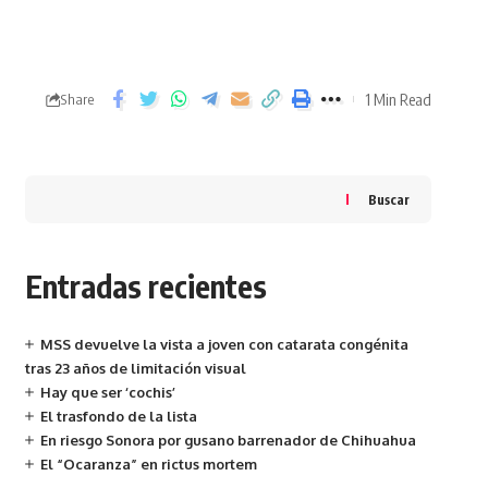
1 Min Read
Share
Buscar
Entradas recientes
MSS devuelve la vista a joven con catarata congénita
tras 23 años de limitación visual
Hay que ser ‘cochis’
El trasfondo de la lista
En riesgo Sonora por gusano barrenador de Chihuahua
El “Ocaranza” en rictus mortem