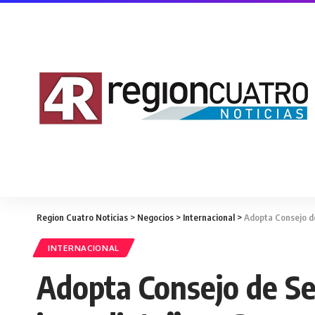
Region Cuatro Noticias
>
Negocios
>
Internacional
>
Adopta Consejo de
INTERNACIONAL
Adopta Consejo de Seg